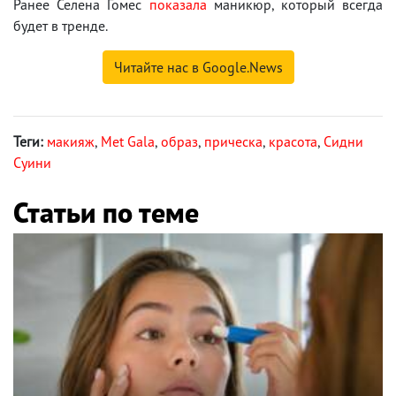
Ранее Селена Гомес
показала
маникюр, который всегда
будет в тренде.
Читайте нас в Google.News
Теги:
макияж
,
Met Gala
,
образ
,
прическа
,
красота
,
Сидни
Суини
Статьи по теме