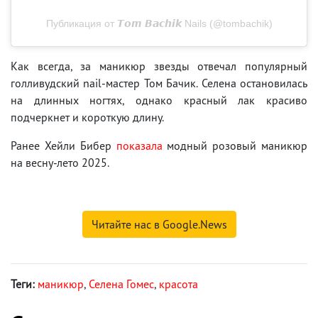
Публикация от 𝙏𝙤𝙢 𝘽𝙖𝙘𝙝𝙞𝙠 Nails (@tombachik)
Как всегда, за маникюр звезды отвечал популярный
голливудский nail-мастер Том Бачик. Селена остановилась
на длинных ногтях, однако красный лак красиво
подчеркнет и короткую длину.
Ранее Хейли Бибер
показала
модный розовый маникюр
на весну-лето 2025.
Читайте нас в Google.News
Теги:
маникюр
,
Селена Гомеc
,
красота