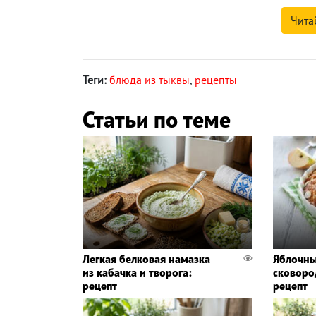
Чита
Теги:
блюда из тыквы
,
рецепты
Статьи по теме
Легкая белковая намазка
Яблочны
из кабачка и творога:
сковоро
рецепт
рецепт