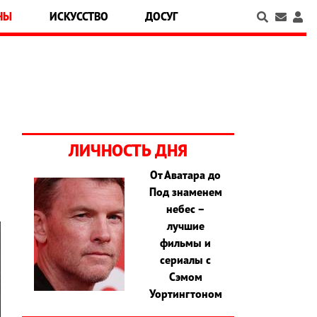
НЫ
ИСКУССТВО
ДОСУГ
ЛИЧНОСТЬ ДНЯ
От Аватара до
Под знаменем
небес –
лучшие
фильмы и
сериалы с
Сэмом
Уортингтоном