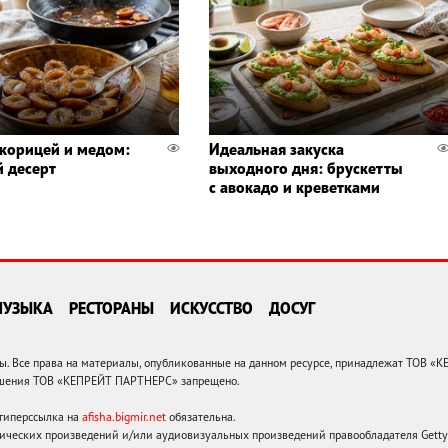
 корицей и медом:
Идеальная закуска
 десерт
выходного дня: брускетты
с авокадо и креветками
МУЗЫКА
РЕСТОРАНЫ
ИСКУССТВО
ДОСУГ
 Все права на материалы, опубликованные на данном ресурсе, принадлежат ТОВ «
решения ТОВ «КЕПРЕЙТ ПАРТНЕРС» запрещено.
 гиперссылка на
afisha.bigmir.net
обязательна.
ических произведений и/или аудиовизуальных произведений правообладателя Getty I