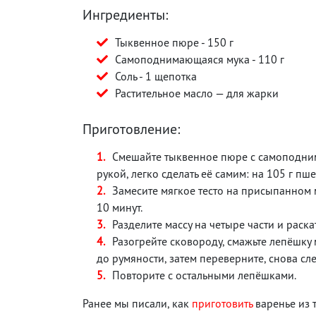
Ингредиенты:
Тыквенное пюре - 150 г
Самоподнимающаяся мука - 110 г
Соль - 1 щепотка
Растительное масло — для жарки
Приготовление:
Смешайте тыквенное пюре с самоподним
рукой, легко сделать её самим: на 105 г пш
Замесите мягкое тесто на присыпанном 
10 минут.
Разделите массу на четыре части и раск
Разогрейте сковороду, смажьте лепёшку
до румяности, затем переверните, снова сл
Повторите с остальными лепёшками.
Ранее мы писали, как
приготовить
варенье из 