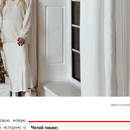
пресс-служб
 свою новую
ю историю о
Читай также: