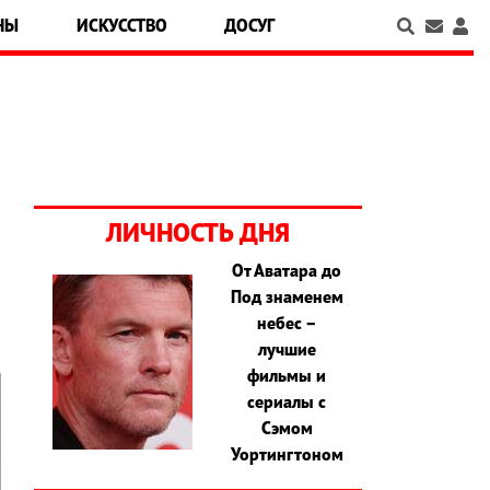
НЫ
ИСКУССТВО
ДОСУГ
ЛИЧНОСТЬ ДНЯ
От Аватара до
Под знаменем
небес –
лучшие
фильмы и
сериалы с
Сэмом
Уортингтоном