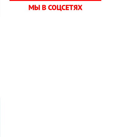
МЫ В СОЦСЕТЯХ
,
б
й