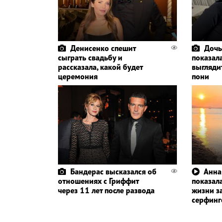
Денисенко спешит
Дочь
сыграть свадьбу и
показала
рассказала, какой будет
выглядит
церемония
пони
Бандерас высказался об
Анна
отношениях с Гриффит
показала
через 11 лет после развода
жизни з
серфин