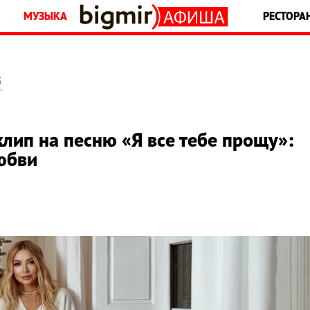
МУЗЫКА
РЕСТОРА
5
ип на песню «Я все тебе прощу»:
любви