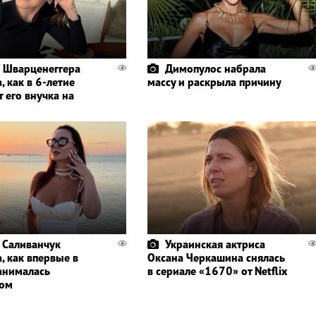
 Шварценеггера
Димопулос набрала
, как в 6-летие
массу и раскрыла причину
 его внучка на
 Саливанчук
Украинская актриса
, как впервые в
Оксана Черкашина снялась
анималась
в сериале «1670» от Netflix
гом