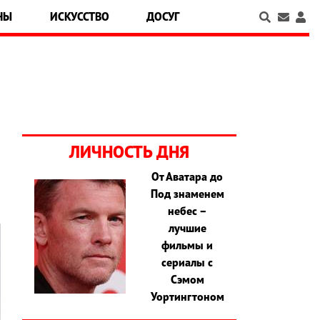
НЫ
ИСКУССТВО
ДОСУГ
ЛИЧНОСТЬ ДНЯ
От Аватара до
Под знаменем
небес –
лучшие
фильмы и
сериалы с
Сэмом
Уортингтоном