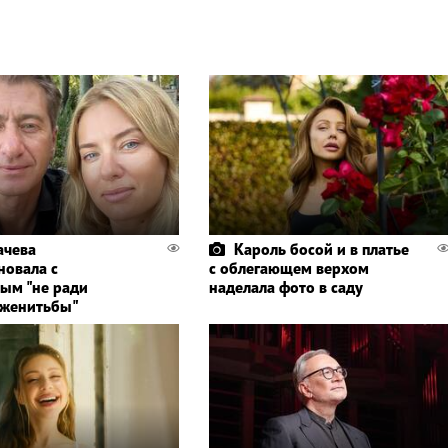
ачева
Кароль босой и в платье
новала с
с облегающем верхом
ым "не ради
наделала фото в саду
 женитьбы"