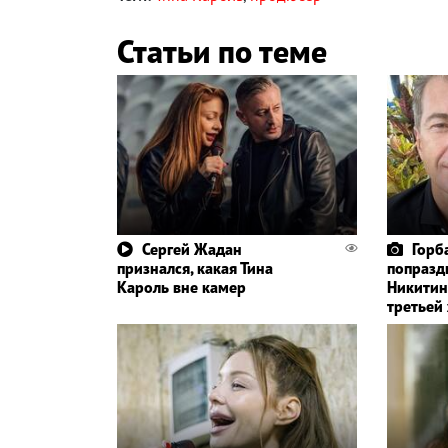
Статьи по теме
Сергей Жадан
Горб
признался, какая Тина
попразд
Кароль вне камер
Никитин
третьей