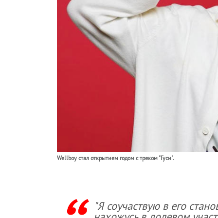
Wellboy стал открытием годом с треком "Гуси".
"Я соучаствую в его стано
нахожусь в долевом участ