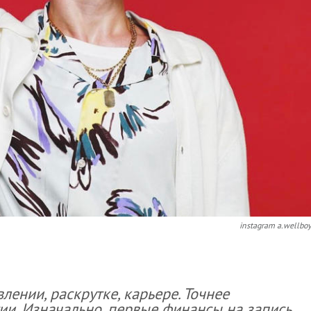
instagram a.wellbo
влении, раскрутке, карьере. Точнее
ии. Изначально, первые финансы на запись