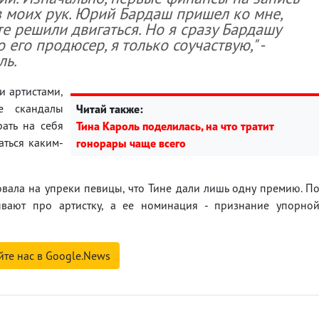
з моих рук. Юрий Бардаш пришел ко мне,
те решили двигаться. Но я сразу Бардашу
о его продюсер, я только соучаствую," -
ль.
ми артистами,
е скандалы
Читай также:
рать на себя
Тина Кароль поделилась, на что тратит
аться каким-
гонорары чаще всего
овала на упреки певицы, что Тине дали лишь одну премию. П
вают про артистку, а ее номинация - признание упорно
йте нас в Google.News