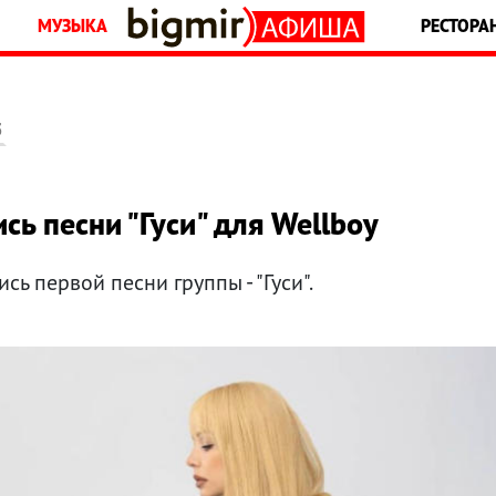
МУЗЫКА
РЕСТОРА
5
сь песни "Гуси" для Wellboy
сь первой песни группы - "Гуси".