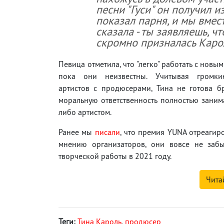
песни "Гуси" он получил и
показал парня, и мы вмес
сказала - ты заявляешь, чт
скромно призналась Каро
Певица отметила, что "легко" работать с новы
пока они неизвестны. Учитывая громки
артистов с продюсерами, Тина не готова б
моральную ответственность полностью заним
либо артистом.
Ранее мы
писали
, что премия YUNA отреагир
мнению организаторов, они вовсе не забы
творческой работы в 2021 году.
Чита
Теги:
Тина Кароль
,
продюсер