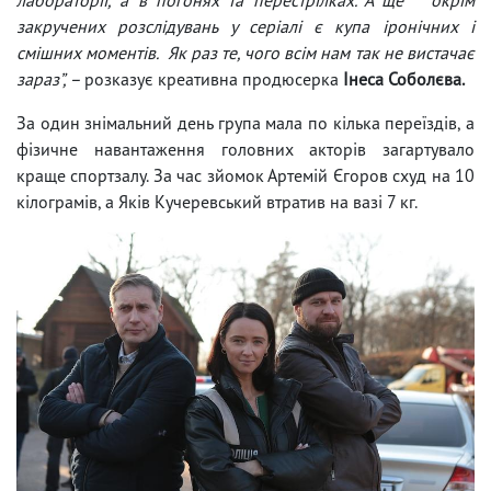
закручених розслідувань у серіалі є купа іронічних і
смішних моментів. Як раз те, чого всім нам так не вистачає
зараз”, –
розказує креативна продюсерка
Інеса Соболєва.
За один знімальний день група мала по кілька переїздів, а
фізичне навантаження головних акторів загартувало
краще спортзалу. За час зйомок Артемій Єгоров схуд на 10
кілограмів, а Яків Кучеревський втратив на вазі 7 кг.