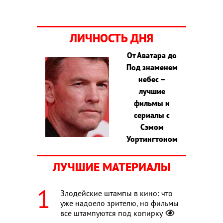
ЛИЧНОСТЬ ДНЯ
От Аватара до
Под знаменем
небес –
лучшие
фильмы и
сериалы с
Сэмом
Уортингтоном
ЛУЧШИЕ МАТЕРИАЛЫ
Злодейские штампы в кино: что
уже надоело зрителю, но фильмы
все штампуются под копирку