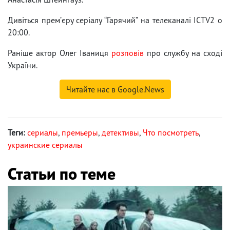
Дивіться премʼєру серіалу “Гарячий” на телеканалі ICTV2 о
20:00.
Раніше актор Олег Іваниця
розповів
про службу на сході
України.
Читайте нас в Google.News
Теги:
сериалы
,
премьеры
,
детективы
,
Что посмотреть
,
украинские сериалы
Статьи по теме