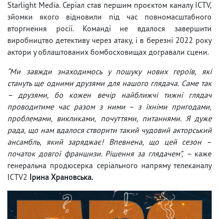
Starlight Media. Серіал став першим проєктом каналу ICTV,
зйомки якого відновили під час повномасштабного
вторгнення росії. Команді не вдалося завершити
виробництво детективу через атаку, і в березні 2022 року
актори у облаштованих бомбосховищах догравали сцени.
“Ми завжди знаходимось у пошуку нових героїв, які
стануть ще одними друзями для нашого глядача. Саме так
– друзями, бо кожен вечір найближчі тижні глядач
проводитиме час разом з ними – з їхніми пригодами,
проблемами, викликами, почуттями, питаннями. Я дуже
рада, що нам вдалося створити такий чудовий акторський
ансамбль, який заряджає! Впевнена, що цей сезон –
початок довгої франшизи. Рішення за глядачем”, –
каже
генеральна продюсерка серіального напряму телеканалу
ICTV2
Ірина Храновська.