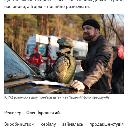
настанови, а Ігорю – постійно ризикувати.
ICTV2 розголосив дату премʼєри детективу “Гарячий” фото: пресслужба
Режисер –
Олег Туранський.
Виробництвом серіалу займалась продакшн-студія