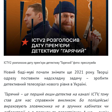
ICTV2 розголосив дату премʼєри детективу “Гарячий” фото: пресслужба
Новий баді-муві почали знімати ще 2021 року. Творці
одразу поставили надскладну задачу – зробити
детективний телесеріал нового рівня в Україні.
“Гарячий – це перший екшн-детектив на каналі ICTV, тому
став для нас справжнім викликом. Бо поліцейські
вираховують зловмисника не в зручних кабінетах чи
лабораторії, а в погонях та перестрілках. А ще окрім