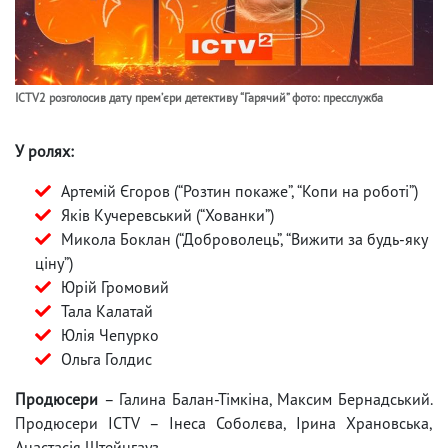
ICTV2 розголосив дату премʼєри детективу “Гарячий” фото: пресслужба
У ролях:
Артемій Єгоров (“Розтин покаже”, “Копи на роботі”)
Яків Кучеревський (“Хованки”)
Микола Боклан (“Доброволець”, “Вижити за будь-яку
ціну”)
Юрій Громовий
Тала Калатай
Юлія Чепурко
Ольга Голдис
Продюсери
– Галина Балан-Тімкіна, Максим Бернадський.
Продюсери ICTV – Інеса Соболєва, Ірина Храновська,
Анастасія Штейнгауз.