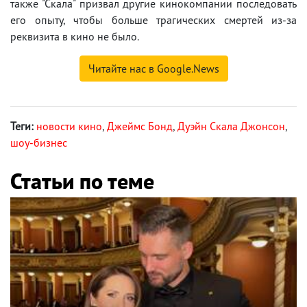
также "Скала" призвал другие кинокомпании последовать
его опыту, чтобы больше трагических смертей из-за
реквизита в кино не было.
Читайте нас в Google.News
Теги:
новости кино
,
Джеймс Бонд
,
Дуэйн Скала Джонсон
,
шоу-бизнес
Статьи по теме