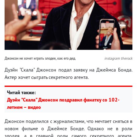
Джонсон не хочет играть злодея, как его дед.
instagram therock
Дуэйн "Скала" Джонсон подал заявку на Джеймса Бонда.
Актер хочет сыграть секретного агента.
Читай также:
Дуэйн "Скала" Джонсон поздравил фанатку со 102-
летием – видео
Джонсон поделился с журналистами, что мечтает сняться в
новом фильме о Джеймсе Бонде. Однако не в роли
злодея, а в главной роли самого секретного агента.