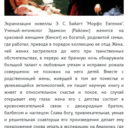
Экранизация новеллы Э. С. Байатт "Морфо Евгения".
Ученый-энтомолог Эдамсон (Райлэнс) женится на
красивой женщине (Кенсит) из богатой, родовитой семьи,
где работал, приводя в порядок коллекцию ее отца. Жена,
чей жених застрелился до него при таинственных
обстоятельствах, в первую же брачную ночь обнаружила
большой талант к любовным утехам и исправно рожала
совершенно не похожих на него детей. Вместе с
родственницей жены, живущей в том же поместье и
увлекающейся энтомологией, он пишет научную книгу и
живет в относительном счастье и покое, но случай
открывает ему глаза: жена его с детства состоит в
кровосмесительной связи с двоюродным братом,
балбесом и наглецом. Слава богу, привлекательная, умная
и решительная соавторша его произведения делает ему
предложение снова уехать в экспедицию на Амазонку, где