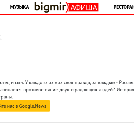
МУЗЫКА
РЕСТОРА
5
тец и сын. У каждого из них своя правда, за каждым - Россия
начинается противостояние двух страдающих людей? Истори
траны.
йте нас в Google.News