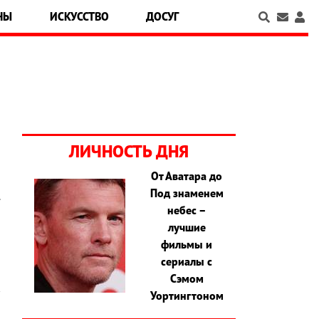
НЫ
ИСКУССТВО
ДОСУГ
ЛИЧНОСТЬ ДНЯ
От Аватара до
Под знаменем
.
небес –
я
лучшие
фильмы и
сериалы с
Сэмом
Уортингтоном