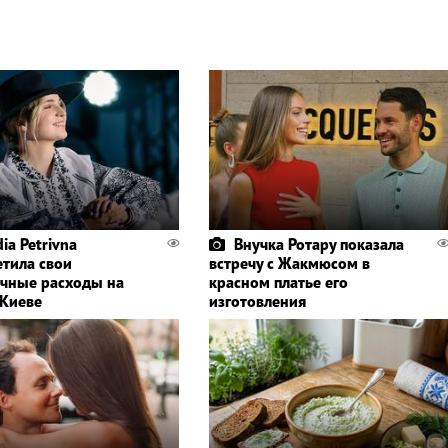
ia Petrivna
Внучка Ротару показала
етила свои
встречу с Жакмюсом в
чные расходы на
красном платье его
 Киеве
изготовления