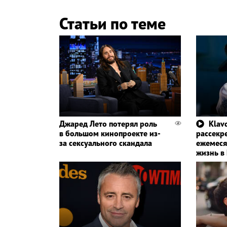
Статьи по теме
Джаред Лето потерял роль
Klavd
в большом кинопроекте из-
рассекр
за сексуального скандала
ежемеся
жизнь в