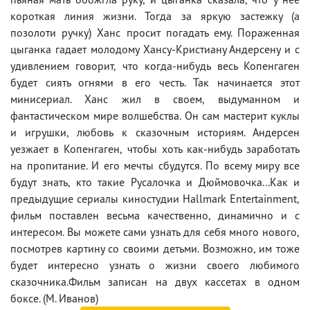
короткая линия жизни. Тогда за яркую застежку (а
позолоти ручку) Ханс просит погадать ему. Пораженная
цыганка гадает молодому Хансу-Кристиану Андерсену и с
удивлением говорит, что когда-нибудь весь Копенгаген
будет сиять огнями в его честь. Так начинается этот
минисериал. Ханс жил в своем, выдуманном и
фантастическом мире волшебства. Он сам мастерит куклы
и игрушки, любовь к сказочным историям. Андерсен
уезжает в Копенгаген, чтобы хоть как-нибудь заработать
на пропитание. И его мечты сбудутся. По всему миру все
будут знать, кто такие Русалочка и Дюймовочка...Как и
предыдущие сериалы киностудии Hallmark Entertainment,
фильм поставлен весьма качественно, динамично и с
интересом. Вы можете сами узнать для себя много нового,
посмотрев картину со своими детьми. Возможно, им тоже
будет интересно узнать о жизни своего любимого
сказочника.Фильм записан на двух кассетах в одном
боксе. (М. Иванов)