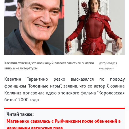
Квентин отметил, что вопиющий плагиат заметили знатоки
gettyimages,
кино, а не литературы
instagram
Квентин Тарантино резко высказался по поводу
франшизы "Голодные игры", заявив, что ее автор Сюзанна
Коллинз присвоила идею японского фильма "Королевская
битва" 2000 года.
Читай также:
Матвиенко связалась с Рыбчинским после обвинений в
нарушении авторских прав