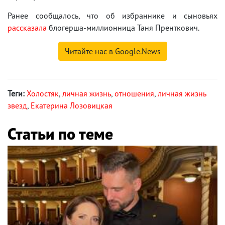
Ранее сообщалось, что об избраннике и сыновьях
рассказала
блогерша-миллионница Таня Пренткович.
Читайте нас в Google.News
Теги:
Холостяк
,
личная жизнь
,
отношения
,
личная жизнь
звезд
,
Екатерина Лозовицкая
Статьи по теме