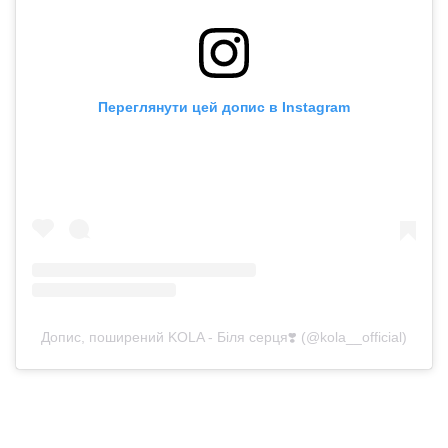
Переглянути цей допис в Instagram
Допис, поширений KOLA - Біля серця❣️ (@kola__official)