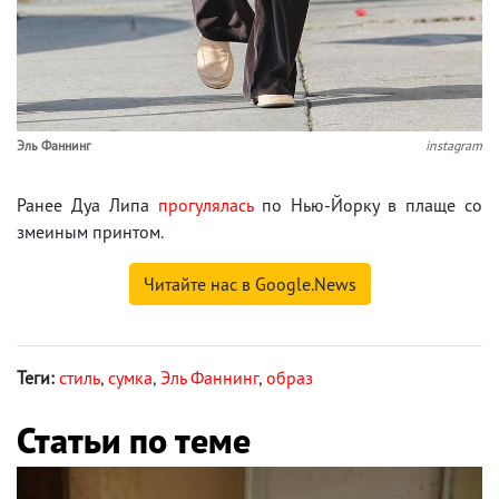
Эль Фаннинг
instagram
Ранее Дуа Липа
прогулялась
по Нью-Йорку в плаще со
змеиным принтом.
Читайте нас в Google.News
Теги:
стиль
,
сумка
,
Эль Фаннинг
,
образ
Статьи по теме