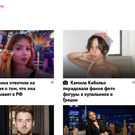
ем
нна ответила на
Камила Кабельо
я о том, что она
порадовала фанов фото
ывает в РФ
фигуры в купальнике в
Греции