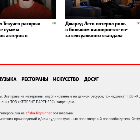
л Текучев раскрыл
Джаред Лето потерял роль
ые суммы
в большом кинопроекте из-
ов актеров в
за сексуального скандала
МУЗЫКА
РЕСТОРАНЫ
ИСКУССТВО
ДОСУГ
 Все права на материалы, опубликованные на данном ресурсе, принадлежат ТОВ «
решения ТОВ «КЕПРЕЙТ ПАРТНЕРС» запрещено.
 гиперссылка на
afisha.bigmir.net
обязательна.
ических произведений и/или аудиовизуальных произведений правообладателя Getty I