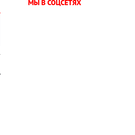
МЫ В СОЦСЕТЯХ
т
е
я