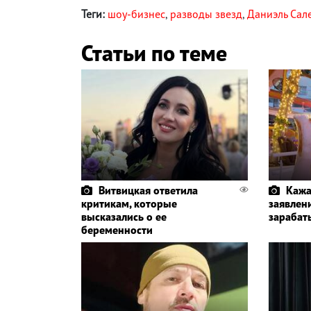
Теги:
шоу-бизнес
,
разводы звезд
,
Даниэль Сал
Статьи по теме
Витвицкая ответила
Кажа
критикам, которые
заявлени
высказались о ее
зарабат
беременности