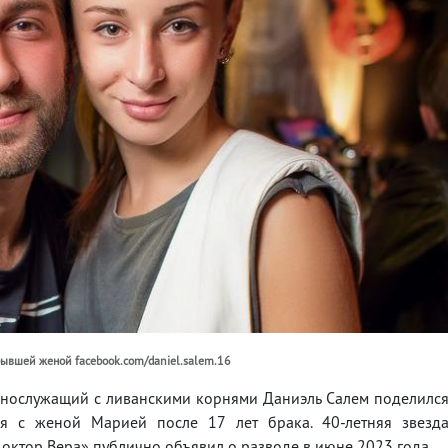
бывшей женой facebook.com/daniel.salem.16
ннослужащий с ливанскими корнями Даниэль Салем поделилс
я с женой Марией после 17 лет брака. 40-летняя звезд
октор Вера» публично объявил о разводе в июне 2023 года.