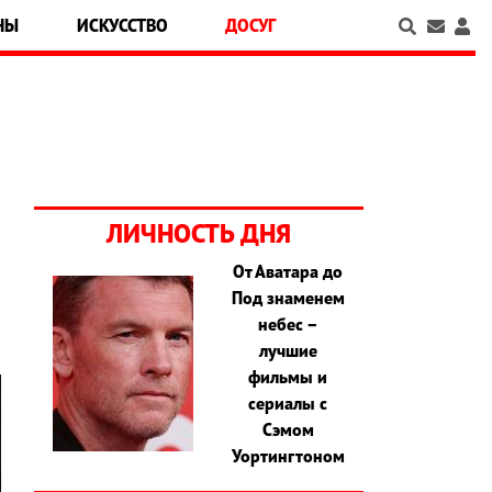
НЫ
ИСКУССТВО
ДОСУГ
ЛИЧНОСТЬ ДНЯ
От Аватара до
Под знаменем
небес –
лучшие
фильмы и
сериалы с
Сэмом
Уортингтоном