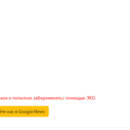
зала о попытках забеременеть с помощью ЭКО.
йте нас в Google.News