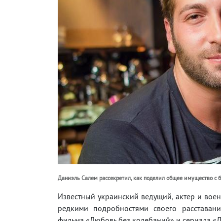
Даниэль Салем рассекретил, как поделил общее имущество с 
Известный украинский ведущий, актер и вое
редкими подробностями своего расставани
фильма «Любовь без колебаний» и сериала «Д