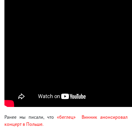
Ранее мы писали, что
«беглец» Винник анонсировал
концерт в Польше.