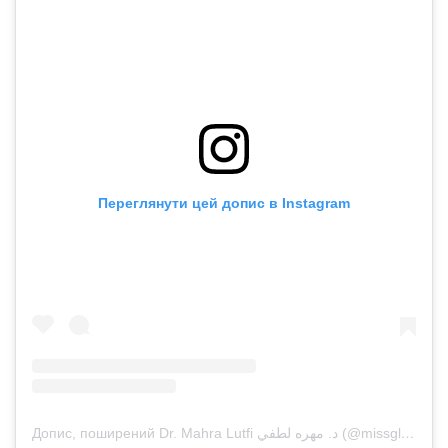
Переглянути цей допис в Instagram
Допис, поширений Dr. Mahra Lutfi د. مهره لطفي (@missglobalpeace)