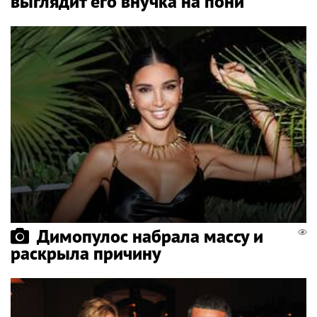
выглядит его внучка на пони
Димопулос набрала массу и
раскрыла причину