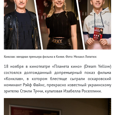
Конклав: звездная премьера фильма в Киеве. Фото: Михаил Лопатюк
18 ноября в кинотеатре «Планета кино» (Dream Yellow)
состоялся долгожданный допремьерный показ фильма
«Конклав», в котором блестяще сыграли оскаровский
номинант Рэйф Файнс, прекрасно известный украинскому
зрителю Стэнли Туччи, культовая Изабелла Роселлини.