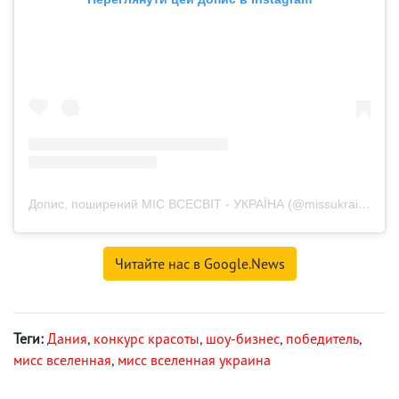
Допис, поширений МІС ВСЕСВІТ - УКРАЇНА (@missukraine_universe)
Читайте нас в Google.News
Теги:
Дания
,
конкурс красоты
,
шоу-бизнес
,
победитель
,
мисс вселенная
,
мисс вселенная украина