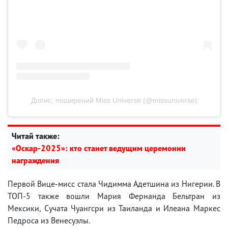
Допис, поширений Miss Universe (@missuniverse)
Читай также:
«Оскар-2025»: кто станет ведущим церемонии
награждения
Первой Вице-мисс стала Чидимма Адетшина из Нигерии. В
ТОП-5 также вошли Мария Фернанда Бельтран из
Мексики, Сучата Чуангсри из Таиланда и Илеана Маркес
Педроса из Венесуэлы.