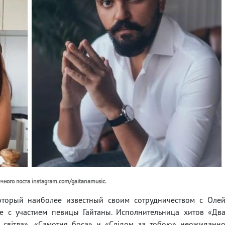
чного поста instagram.com/gaitanamusic.
торый наиболее известный своим сотрудничеством с Оле
е с участием певицы Гайтаны. Исполнительница хитов «Дв
ти світла», «Самотня боса» и «Слідом за тобою» неожиданн