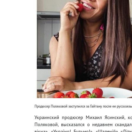
Продюсер Поляковой заступился за Гайтану после ее русскоязы
Украинский продюсер Михаил Ясинский, ко
Поляковой, высказался о недавнем скандал
вікна», «Україно! Будьмо!», «Шаленій» «Ді