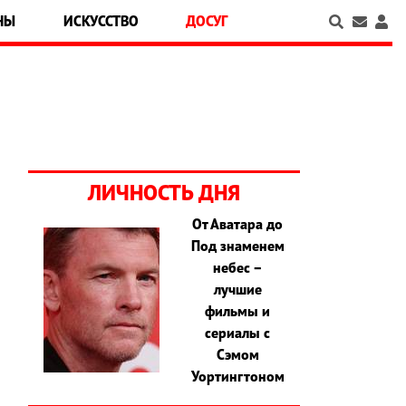
НЫ
ИСКУССТВО
ДОСУГ
ЛИЧНОСТЬ ДНЯ
От Аватара до
Под знаменем
небес –
лучшие
фильмы и
сериалы с
Сэмом
Уортингтоном