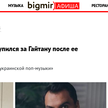
МУЗЫКА
РЕСТОРА
5
пился за Гайтану после ее
 украинской поп-музыки»