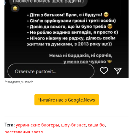
instagram pustovit
Читайте нас в Google.News
Теги:
украинские блогеры
,
шоу-бизнес
,
саша бо
,
расставания звезд