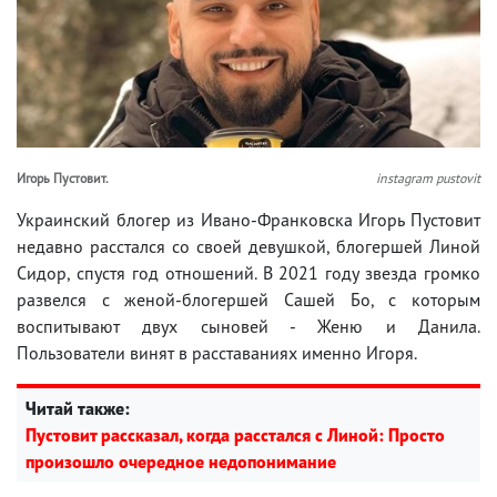
Игорь Пустовит.
instagram pustovit
Украинский блогер из Ивано-Франковска Игорь Пустовит
недавно расстался со своей девушкой, блогершей Линой
Сидор, спустя год отношений. В 2021 году звезда громко
развелся с женой-блогершей Сашей Бо, с которым
воспитывают двух сыновей - Женю и Данила.
Пользователи винят в расставаниях именно Игоря.
Читай также:
Пустовит рассказал, когда расстался с Линой: Просто
произошло очередное недопонимание