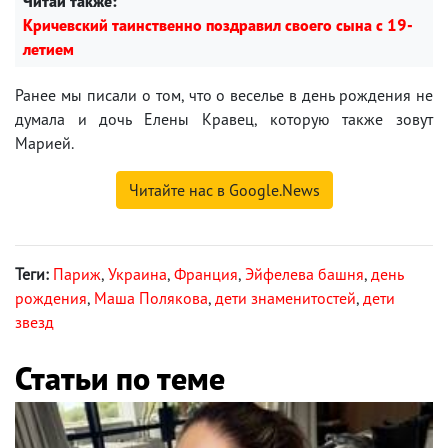
Читай также:
Кричевский таинственно поздравил своего сына с 19-
летием
Ранее мы писали о том, что о веселье в день рождения
не
думала и дочь Елены Кравец, которую также зовут
Марией.
Читайте нас в Google.News
Теги:
Париж
,
Украина
,
Франция
,
Эйфелева башня
,
день
рождения
,
Маша Полякова
,
дети знаменитостей
,
дети
звезд
Статьи по теме