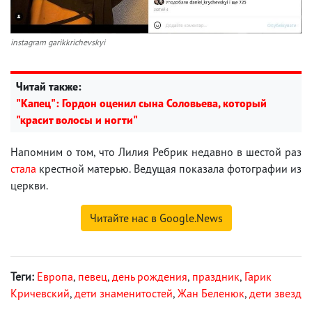
instagram garikkrichevskyi
Читай также:
"Капец": Гордон оценил сына Соловьева, который
"красит волосы и ногти"
Напомним о том, что Лилия Ребрик недавно в шестой раз
стала
крестной матерью. Ведущая показала фотографии из
церкви.
Читайте нас в Google.News
Теги:
Европа
,
певец
,
день рождения
,
праздник
,
Гарик
Кричевский
,
дети знаменитостей
,
Жан Беленюк
,
дети звезд