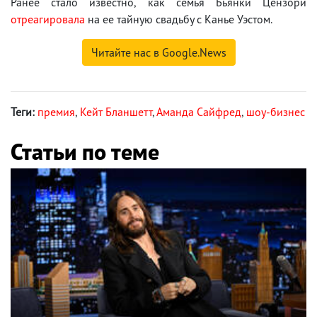
Ранее стало известно, как семья Бьянки Цензори
отреагировала
на ее тайную свадьбу с Канье Уэстом.
Читайте нас в Google.News
Теги:
премия
,
Кейт Бланшетт
,
Аманда Сайфред
,
шоу-бизнес
Статьи по теме