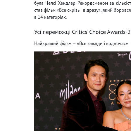
була Челсі Хендлер. Рекордсменом за кількіс
став фільм «Все скрізь і відразу», який боровс
в 14 категоріях.
Усі переможці Critics' Choice Awards-
Найкращий фільм — «Все завжди і водночас»