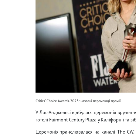
Critics' Choice Awards-2023: названі переможці премії
У Лос-Анджелесі відбулася церемонія вручення 2
готелі Fairmont Century Plaza у Каліфорнії та з
Церемонія транслювалася на каналі The CW, 