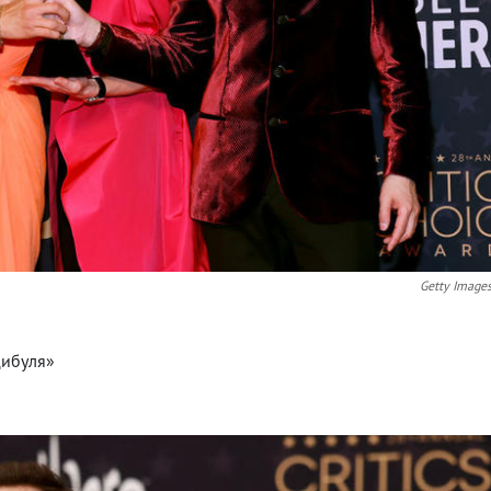
Getty Image
цибуля»