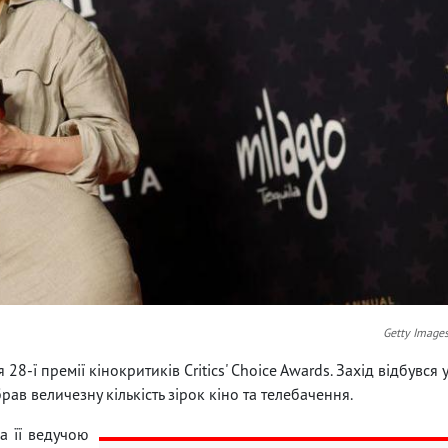
Getty Image
8-ї премії кінокритиків Critics' Choice Awards. Захід відбувся 
ібрав величезну кількість зірок кіно та телебачення.
а її ведучою