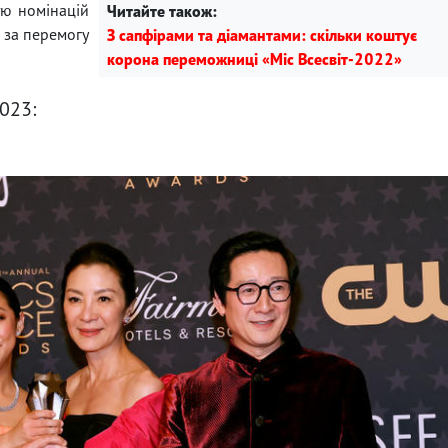
тю номінацій
Читайте також:
я за перемогу
З сапфірами та діамантами: скільки коштує
корона переможниці «Міс Всесвіт-2022»
2023: