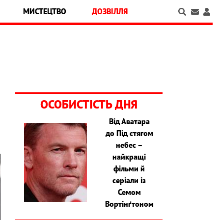
МИСТЕЦТВО
ДОЗВІЛЛЯ
ОСОБИСТІСТЬ ДНЯ
Від Аватара
до Під стягом
небес –
найкращі
фільми й
серіали із
Семом
Вортінґтоном