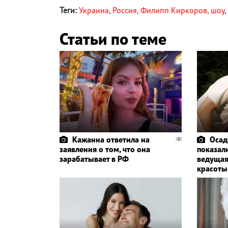
Теги:
Украина
,
Россия
,
Филипп Киркоров
,
шоу
,
Статьи по теме
Кажанна ответила на
Осад
заявления о том, что она
показали
зарабатывает в РФ
ведущая
красоты