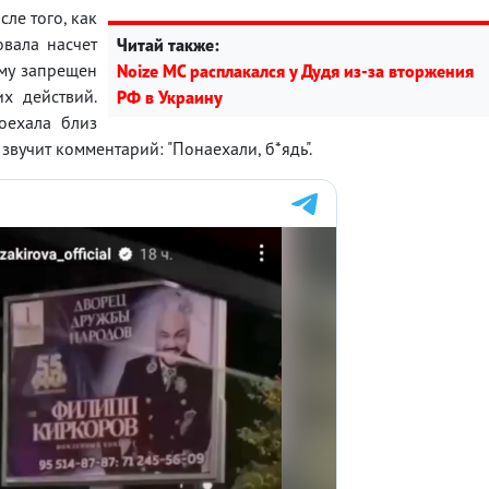
ле того, как
овала насчет
Читай также:
ому запрещен
Noize MC расплакался у Дудя из-за вторжения
их действий.
РФ в Украину
оехала близ
звучит комментарий: "Понаехали, б*ядь".