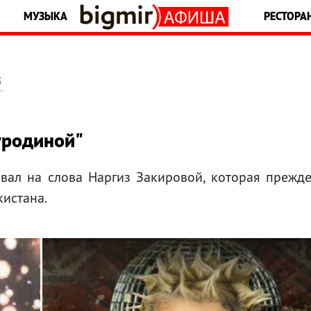
МУЗЫКА
РЕСТОРА
5
уродиной"
вал на слова Наргиз Закировой, которая прежд
кистана.