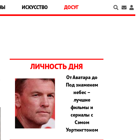
НЫ
ИСКУССТВО
ДОСУГ
ЛИЧНОСТЬ ДНЯ
От Аватара до
е
Под знаменем
небес –
лучшие
фильмы и
сериалы с
Сэмом
Уортингтоном