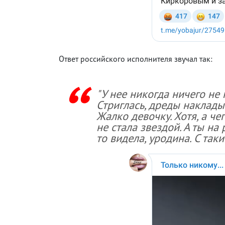
Ответ российского исполнителя звучал так:
"У нее никогда ничего не 
Стриглась, дреды наклады
Жалко девочку. Хотя, а че
не стала звездой. А ты на
то видела, уродина. С так