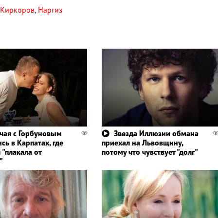
Киркоров
,
Наргиз
чая с Горбуновым
Звезда Иллюзии обмана
сь в Карпатах, где
приехал на Львовщину,
 "плакала от
потому что чувствует "долг"
"