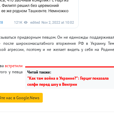
называться придворным певцом. Он не единожды поддержива
 – после широкомасштабного вторжения РФ в Украину. Те
ой агрессии, поэтому и не желает видеть у себя на Родин
ова
встретили
того у певца
Читай также:
"Как там война в Украине?": Герцег показала
селфи перед шоу в Венгрии
йте нас в Google.News