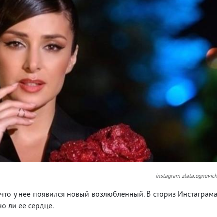
instagram zlata.ognevic
 что у нее появился новый возлюбленный. В сториз Инстаграм
о ли ее сердце.