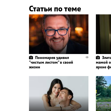
Статьи по теме
Пономарев удивил
Злат
"чистым листом" в своей
мамой о
жизни
яркие ф