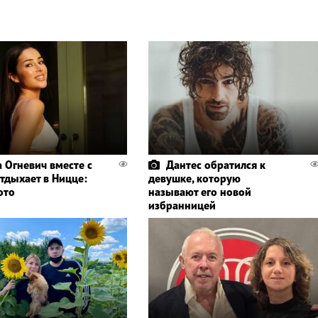
а Огневич вместе с
Дантес обратился к
тдыхает в Ницце:
девушке, которую
ото
называют его новой
избранницей