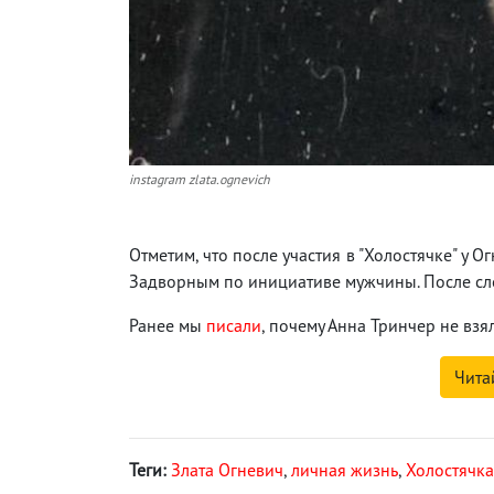
instagram zlata.ognevich
Отметим, что после участия в "Холостячке" у 
Задворным по инициативе мужчины. После сло
Ранее мы
писали
, почему Анна Тринчер не вз
Чита
Теги:
Злата Огневич
,
личная жизнь
,
Холостячка