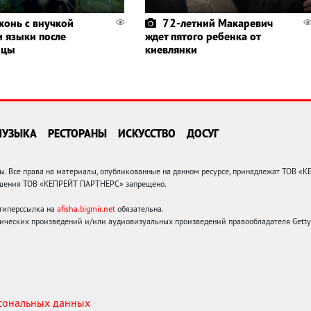
конь с внучкой
72-летний Макаревич
и языки после
ждет пятого ребенка от
ицы
киевлянки
МУЗЫКА
РЕСТОРАНЫ
ИСКУССТВО
ДОСУГ
 Все права на материалы, опубликованные на данном ресурсе, принадлежат ТОВ «
решения ТОВ «КЕПРЕЙТ ПАРТНЕРС» запрещено.
 гиперссылка на
afisha.bigmir.net
обязательна.
ических произведений и/или аудиовизуальных произведений правообладателя Getty I
рсональных данных