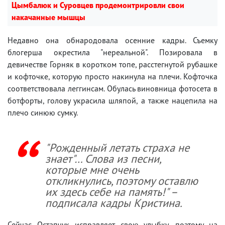
Цымбалюк и Суровцев продемонтрировли свои
накачанные мышцы
Недавно она обнародовала осенние кадры. Съемку
блогерша окрестила "нереальной". Позировала в
девичестве Горняк в коротком топе, расстегнутой рубашке
и кофточке, которую просто накинула на плечи. Кофточка
соответствовала леггинсам. Обулась виновница фотосета в
ботфорты, голову украсила шляпой, а также нацепила на
плечо синюю сумку.
"Рожденный летать страха не
знает"… Слова из песни,
которые мне очень
откликнулись, поэтому оставлю
их здесь себе на память!" –
подписала кадры Кристина.
Сейчас Остапчук исправляет свою улыбку, поэтому на