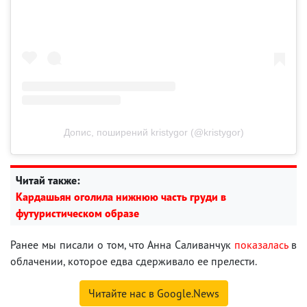
Допис, поширений kristygor (@kristygor)
Читай также:
Кардашьян оголила нижнюю часть груди в
футуристическом образе
Ранее мы писали о том, что Анна Саливанчук
показалась
в
облачении, которое едва сдерживало ее прелести.
Читайте нас в Google.News