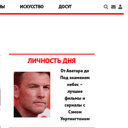
НЫ
ИСКУССТВО
ДОСУГ
ЛИЧНОСТЬ ДНЯ
От Аватара до
Под знаменем
небес –
лучшие
фильмы и
сериалы с
Сэмом
Уортингтоном