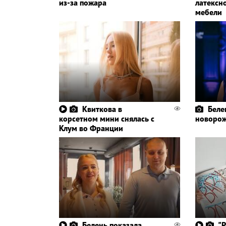
из-за пожара
латексн
мебели
Квиткова в
Беле
корсетном мини снялась с
новорож
Клум во Франции
Белень показала
"Р