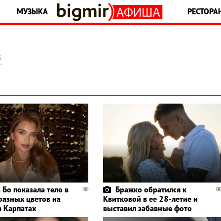
МУЗЫКА
РЕСТОРА
5
 Бо показала тело в
Бражко обратился к
разных цветов на
Квитковой в ее 28-летие и
в Карпатах
выставил забавные фото