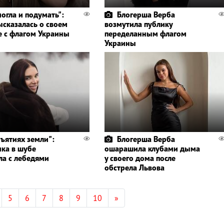
могла и подумать":
Блогерша Верба
ысказалась о своем
возмутила публику
е с флагом Украины
переделанным флагом
Украины
бъятиях земли":
Блогерша Верба
ика в шубе
ошарашила клубами дыма
ла с лебедями
у своего дома после
обстрела Львова
5
6
7
8
9
10
»