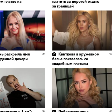
ом платье на
платить за дорогой отдых
за границей
нь раскрыла имя
Квиткова в кружевном
денной дочери
белье показалась со
свадебным платьем
аскрытие – 1 см":
Победительница