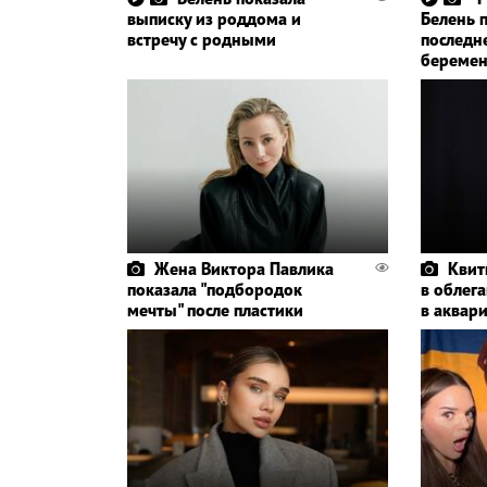
выписку из роддома и
Белень 
встречу с родными
последн
беремен
Жена Виктора Павлика
Квит
показала "подбородок
в облег
мечты" после пластики
в аквар