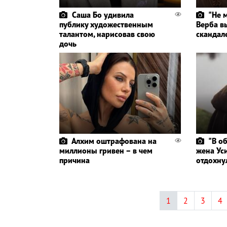
Саша Бо удивила
"Не 
публику художественным
Верба в
талантом, нарисовав свою
скандал
дочь
Алхим оштрафована на
"В о
миллионы гривен – в чем
жена Ус
причина
отдохну
1
2
3
4