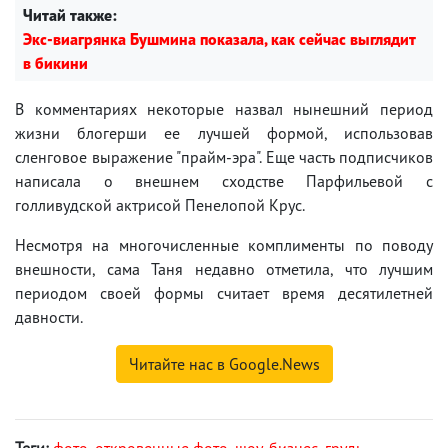
Читай также:
Экс-виагрянка Бушмина показала, как сейчас выглядит
в бикини
В комментариях некоторые назвал нынешний период
жизни блогерши ее лучшей формой, использовав
сленговое выражение "прайм-эра". Еще часть подписчиков
написала о внешнем сходстве Парфильевой с
голливудской актрисой Пенелопой Крус.
Несмотря на многочисленные комплименты по поводу
внешности, сама Таня недавно отметила, что лучшим
периодом своей формы считает время десятилетней
давности.
Читайте нас в Google.News
Теги:
фото
,
откровенные фото
,
шоу-бизнес
,
грудь
,