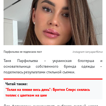
Парфильева не подписала пост
instagram tanyaparfileva
Таня Парфильева – украинская блогерша и
основательница собственного бренда одежды –
поделилась результатами стильной съемки.
Читай также:
"Голая на пляже весь день": Бритни Спирс снялась
топлес с цветком на шее
Для фотосессии знаменитость выбрала смелый наряд –