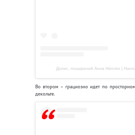
Допис, поширений Анна Нéплях | Hanna
Во втором – грациозно идет по просторном
декольте.