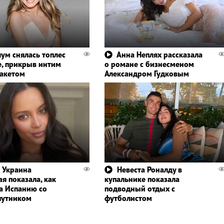
лум снялась топлес
Анна Неплях рассказала
е, прикрыв интим
о романе с бизнесменом
пакетом
Александром Гудковым
 Украина
Невеста Роналду в
я показала, как
купальнике показала
за Испанию со
подводный отдых с
путником
футболистом