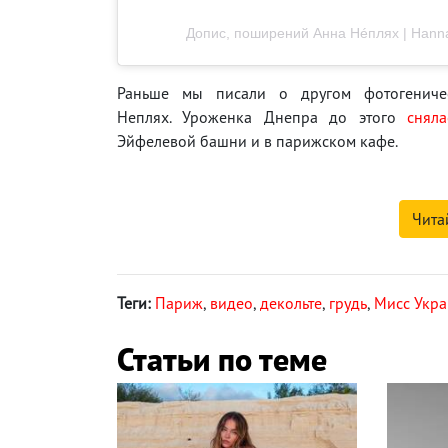
Допис, поширений Анна Нéплях | Hanna
Раньше мы писали о другом фотогениче
Неплях. Уроженка Днепра до этого
сняла
Эйфелевой башни и в парижском кафе.
Чита
Теги:
Париж
,
видео
,
декольте
,
грудь
,
Мисс Укра
Статьи по теме