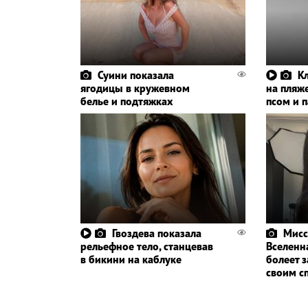
Суини показала
К
ягодицы в кружевном
на пляж
белье и подтяжках
псом и 
Гвоздева показала
Мисс
рельефное тело, станцевав
Вселенна
в бикини на каблуке
болеет 
своим с