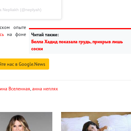
 Nepliakh (@neplyah)
ском опыте
сь
на фоне
Читай также:
Белла Хадид показала грудь, прикрыв лишь
соски
йте нас в Google.News
ина Вселенная
,
анна неплях