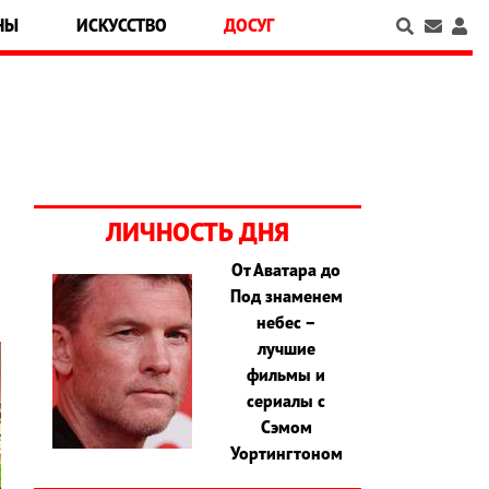
НЫ
ИСКУССТВО
ДОСУГ
ЛИЧНОСТЬ ДНЯ
От Аватара до
Под знаменем
небес –
лучшие
фильмы и
сериалы с
Сэмом
Уортингтоном