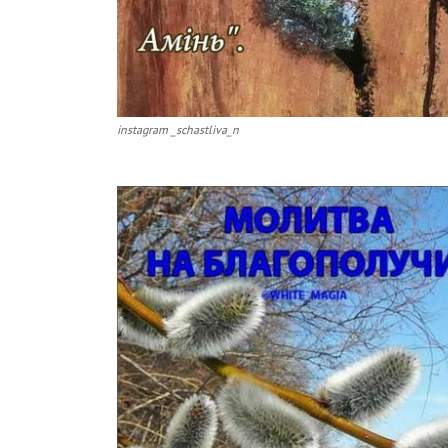
instagram _schastliva_n