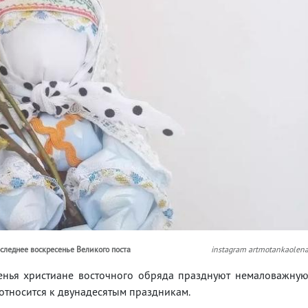
следнее воскресенье Великого поста
instagram artmotankaolen
сенья христиане восточного обряда празднуют немаловажну
 относится к двунадесятым праздникам.