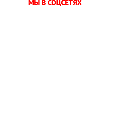
МЫ В СОЦСЕТЯХ
.
и
и