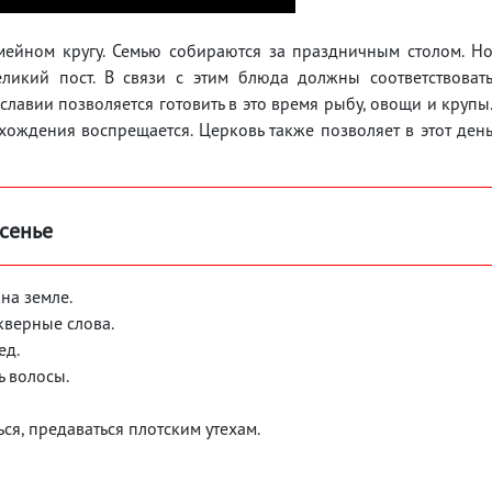
мейном кругу. Семью собираются за праздничным столом. Н
еликий пост. В связи с этим блюда должны соответствоват
лавии позволяется готовить в это время рыбу, овощи и крупы
ождения воспрещается. Церковь также позволяет в этот ден
есенье
на земле.
скверные слова.
ед.
ь волосы.
ься, предаваться плотским утехам.