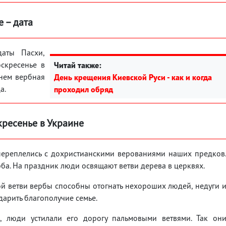
 – дата
даты Пасхи,
оскресенье в
Читай также:
енем вербная
День крещения Киевской Руси - как и когда
а.
проходил обряд
кресенье в Украине
переплелись с дохристианскими верованиями наших предков
рба. На праздник люди освящают ветви дерева в церквях.
ой ветви вербы способны отогнать нехороших людей, недуги 
дарить благополучие семье.
, люди устилали его дорогу пальмовыми ветвями. Так он