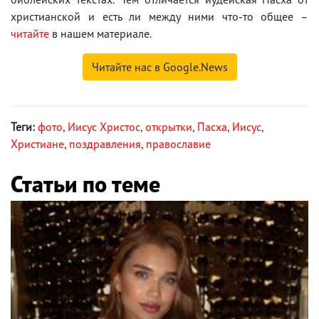
христианской и есть ли между ними что-то общее –
читайте
в нашем материале.
Читайте нас в Google.News
Теги:
фото
,
Иисус Христос
,
открытки
,
Пасха
,
Иисус
,
Христиане
,
поздравления
,
православие
Статьи по теме