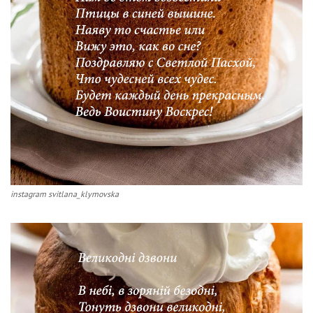
instagram svitlana_klymovska