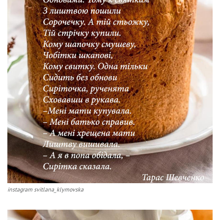
instagram svitlana_klymovska