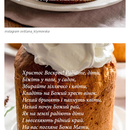
instagram svitlana_klymovska