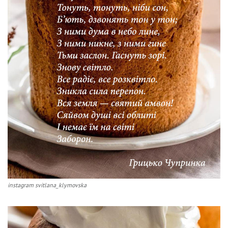
instagram svitlana_klymovska