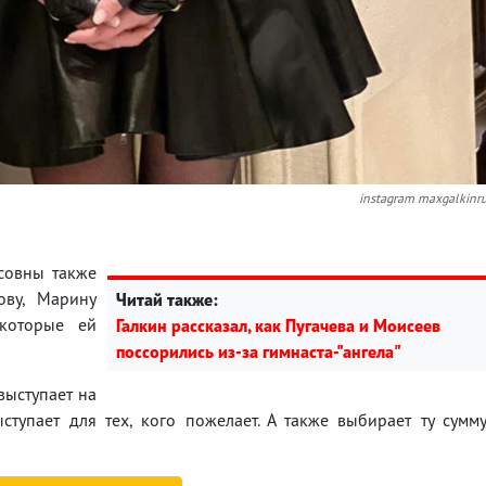
instagram maxgalkinr
совны также
ову, Марину
Читай также:
 которые ей
Галкин рассказал, как Пугачева и Моисеев
поссорились из-за гимнаста-"ангела"
выступает на
ступает для тех, кого пожелает. А также выбирает ту сумм