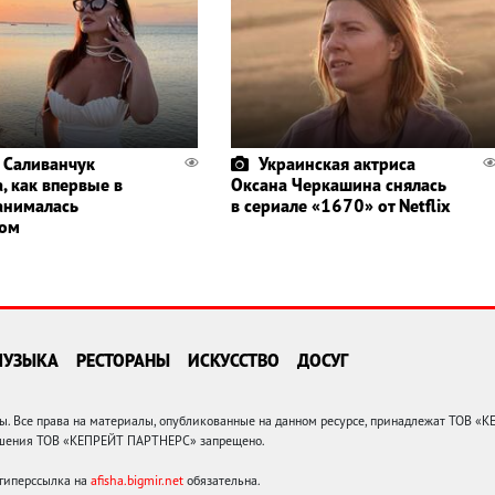
 Саливанчук
Украинская актриса
, как впервые в
Оксана Черкашина снялась
анималась
в сериале «1670» от Netflix
гом
МУЗЫКА
РЕСТОРАНЫ
ИСКУССТВО
ДОСУГ
 Все права на материалы, опубликованные на данном ресурсе, принадлежат ТОВ «
решения ТОВ «КЕПРЕЙТ ПАРТНЕРС» запрещено.
 гиперссылка на
afisha.bigmir.net
обязательна.