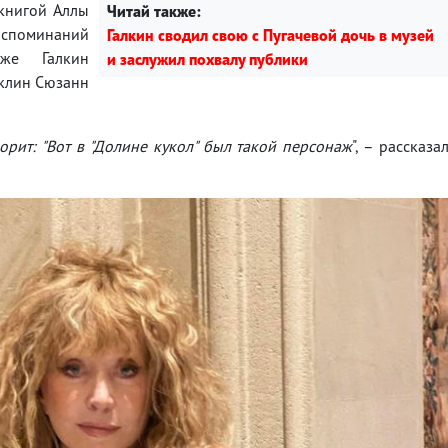
 книгой Аллы
Читай также:
поминаний
Галкин сводил свою с Пугачевой дочь в музей
кже Галкин
и заслужил похвалу публики
аклин Сюзанн
ворит: "Вот в "Долине кукол" был такой персонаж
", – рассказа