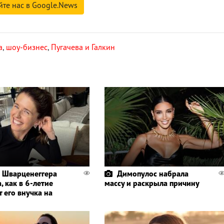
йте нас в Google.News
а
,
шоу-бизнес
,
Пугачева и Галкин
 Шварценеггера
Димопулос набрала
, как в 6-летие
массу и раскрыла причину
 его внучка на