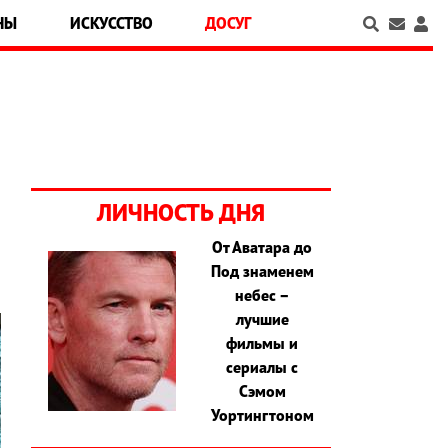
НЫ
ИСКУССТВО
ДОСУГ
ЛИЧНОСТЬ ДНЯ
От Аватара до
Под знаменем
небес –
лучшие
фильмы и
сериалы с
Сэмом
Уортингтоном