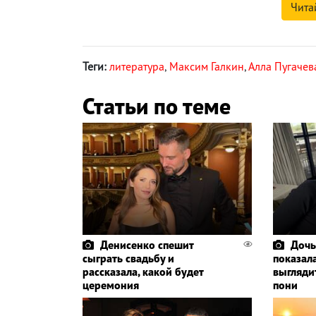
Чита
Теги:
литература
,
Максим Галкин
,
Алла Пугачев
Статьи по теме
Денисенко спешит
Дочь
сыграть свадьбу и
показала
рассказала, какой будет
выглядит
церемония
пони