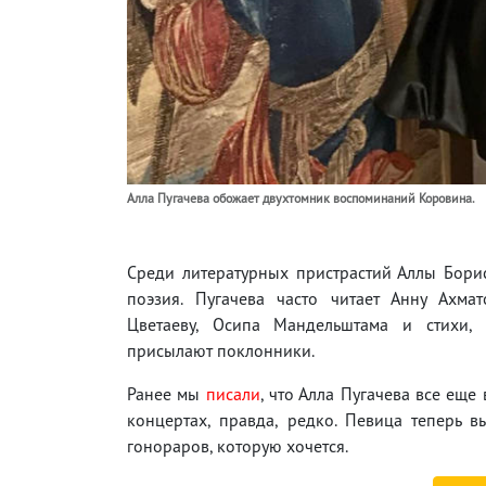
Алла Пугачева обожает двухтомник воспоминаний Коровина.
Среди литературных пристрастий Аллы Бори
поэзия. Пугачева часто читает Анну Ахмат
Цветаеву, Осипа Мандельштама и стихи,
присылают поклонники.
Ранее мы
писали
, что Алла Пугачева все еще 
концертах, правда, редко. Певица теперь вы
гонораров, которую хочется.