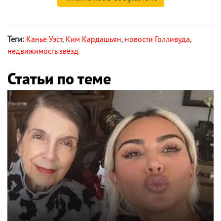
Теги:
Канье Уэст
,
Ким Кардашьян
,
новости Голливуда
,
недвижимость звезд
Статьи по теме