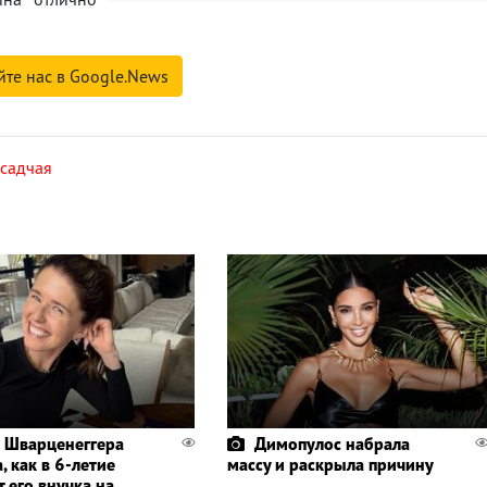
йте нас в Google.News
садчая
 Шварценеггера
Димопулос набрала
, как в 6-летие
массу и раскрыла причину
 его внучка на