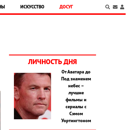
НЫ
ИСКУССТВО
ДОСУГ
ЛИЧНОСТЬ ДНЯ
От Аватара до
Под знаменем
небес –
лучшие
фильмы и
сериалы с
Сэмом
Уортингтоном