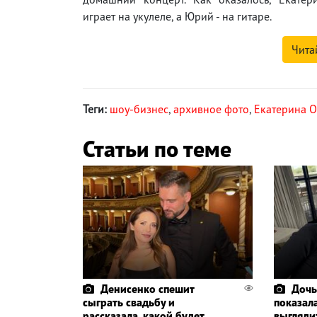
играет на укулеле, а Юрий - на гитаре.
Чита
Теги:
шоу-бизнес
,
архивное фото
,
Екатерина О
Статьи по теме
Денисенко спешит
Дочь
сыграть свадьбу и
показала
рассказала, какой будет
выглядит