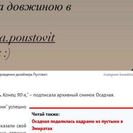
 рождения дизайнера Пустовит.
instagram kosadch
 Конец 90-х,
" – подписала архивный снимок Осадчая.
зни" успешно
Читай также:
Осадчая поделилась кадрами из пустыни в
оказали свой
Эмиратах
ина отлично