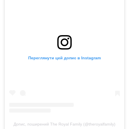
Переглянути цей допис в Instagram
Допис, поширений The Royal Family (@theroyalfamily)