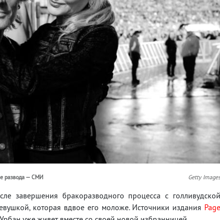
ле развода — СМИ
Getty Image
осле завершения бракоразводного процесса с голливудско
евушкой, которая вдвое его моложе. Источники издания
Pag
 Урбан уже живет вместе со своей новой избранницей.