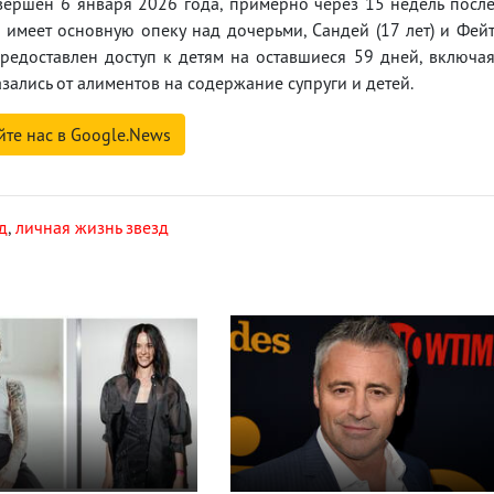
вершен 6 января 2026 года, примерно через 15 недель посл
имеет основную опеку над дочерьми, Сандей (17 лет) и Фей
 предоставлен доступ к детям на оставшиеся 59 дней, включа
ались от алиментов на содержание супруги и детей.
йте нас в Google.News
д
,
личная жизнь звезд