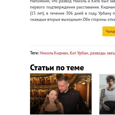
Напомним, что развод Николь и Кита был за
первого подтверждения расставания. Кидман 
(15 лет), в течение 306 дней в году. Урбану
«каждые вторые выходные».Обе стороны отказ
Чита
Теги:
Николь Кидман
,
Кит Урбан
,
разводы звез
Статьи по теме