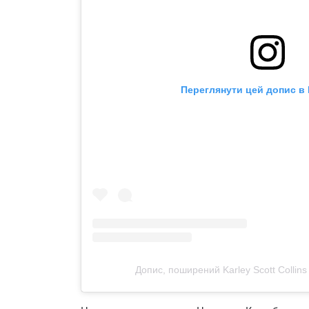
Переглянути цей допис в 
Допис, поширений Karley Scott Collins 