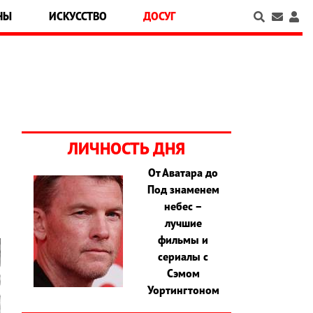
НЫ
ИСКУССТВО
ДОСУГ
ЛИЧНОСТЬ ДНЯ
От Аватара до
Под знаменем
небес –
лучшие
фильмы и
сериалы с
Сэмом
Уортингтоном