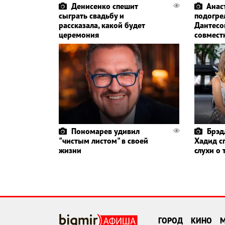
Денисенко спешит
Анас
сыграть свадьбу и
подогре
рассказала, какой будет
Дантесо
церемония
совмест
Пономарев удивил
Брэд
"чистым листом" в своей
Хадид с
жизни
слухи о
ГОРОД
КИНО