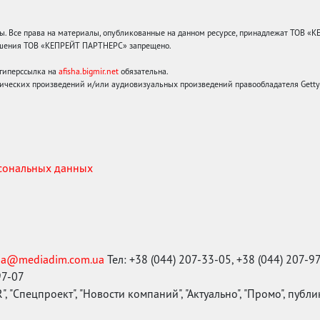
 Все права на материалы, опубликованные на данном ресурсе, принадлежат ТОВ «
решения ТОВ «КЕПРЕЙТ ПАРТНЕРС» запрещено.
 гиперссылка на
afisha.bigmir.net
обязательна.
ических произведений и/или аудиовизуальных произведений правообладателя Getty I
рсональных данных
ma@mediadim.com.ua
Тел: +38 (044) 207-33-05, +38 (044) 207-9
97-07
, "Спецпроект", "Новости компаний", "Актуально", "Промо", публ