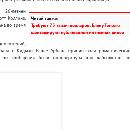
 26-летней
отт Коллинз.
Читай также:
ана во время
Требуют 75 тысяч долларов: Елену Тополю
шантажируют публикацией интимных видео
дположений,
бана с Кидман. Ранее Урбана приписывали романтически
о эти сообщения были опровергнуты как «абсолютно н