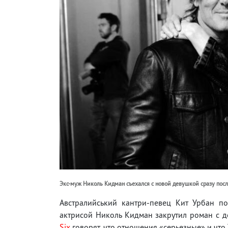
Экс-муж Николь Кидман съехался с новой девушкой сразу пос
Австралийський кантри-певец Кит Урбан п
актрисой Николь Кидман закрутил роман с д
Six
говорят, что отношения «серьезные» и что