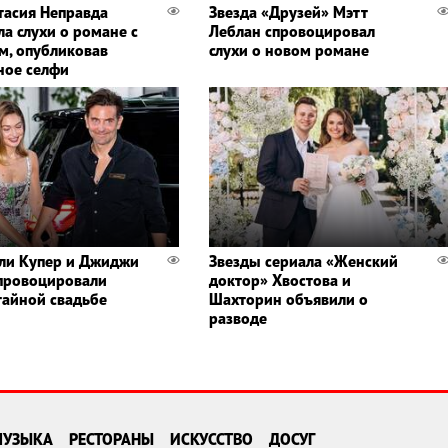
тасия Неправда
Звезда «Друзей» Мэтт
ла слухи о романе с
Леблан спровоцировал
м, опубликовав
слухи о новом романе
ное селфи
ли Купер и Джиджи
Звезды сериала «Женский
провоцировали
доктор» Хвостова и
 тайной свадьбе
Шахторин объявили о
разводе
МУЗЫКА
РЕСТОРАНЫ
ИСКУССТВО
ДОСУГ