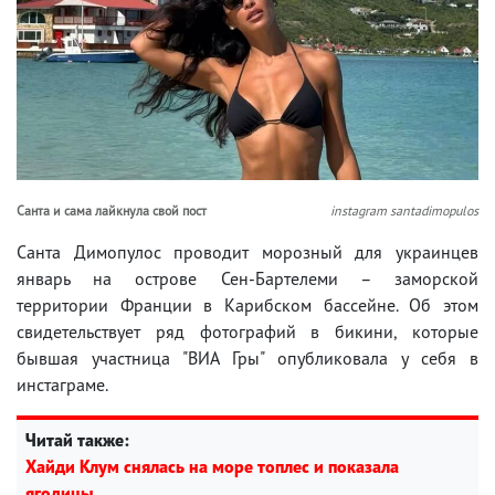
Санта и сама лайкнула свой пост
instagram santadimopulos
Санта Димопулос проводит морозный для украинцев
январь на острове Сен-Бартелеми – заморской
территории Франции в Карибском бассейне. Об этом
свидетельствует ряд фотографий в бикини, которые
бывшая участница "ВИА Гры" опубликовала у себя в
инстаграме.
Читай также:
Хайди Клум снялась на море топлес и показала
ягодицы