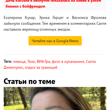
Дочь Касселя и Беллуччи показалась на пляже в узком
бикини с бойфрендом
Екатерина Кухар, Эрика Герцег и Василиса Фролова
лайкнули сообщение. Тем временем в комментариях Санте
наставили вереницу огненных эмодзи.
Читайте нас в Google.News
Теги:
певица
,
Тело
,
ВИА Гра
,
фото в купальнике
,
Санта
Димопулос
,
отдых за границей
Статьи по теме