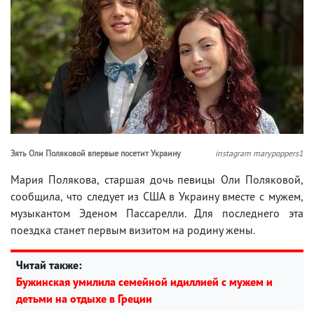
Зять Оли Поляковой впервые посетит Украину
instagram marypoppers1
Мария Полякова, старшая дочь певицы Оли Поляковой,
сообщила, что следует из США в Украину вместе с мужем,
музыкантом Эденом Пассарелли. Для последнего эта
поездка станет первым визитом на родину жены.
Читай также:
Бужинская умилила семейной идиллией с мужем и
детьми на отдыхе в Греции