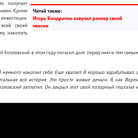
то получает
ривен. Кроме
Читай также:
нвестиции.
Игорь Кондратюк озвучил размер своей
 всей своей
пенсии
му накопить
й Козловский в этом году погасил долг перед ним и тем самы
Я немного накопил себе. Еще хватает. Я хорошо зарабатывал, 
альная вся история. Это просто живые деньги. Я, как Воре
озловский заплатил. Он закрыл этот свой позорный гештальт 