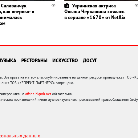
 Саливанчук
Украинская актриса
, как впервые в
Оксана Черкашина снялась
анималась
в сериале «1670» от Netflix
гом
МУЗЫКА
РЕСТОРАНЫ
ИСКУССТВО
ДОСУГ
 Все права на материалы, опубликованные на данном ресурсе, принадлежат ТОВ «
решения ТОВ «КЕПРЕЙТ ПАРТНЕРС» запрещено.
 гиперссылка на
afisha.bigmir.net
обязательна.
ических произведений и/или аудиовизуальных произведений правообладателя Getty I
рсональных данных