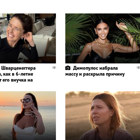
 Шварценеггера
Димопулос набрала
, как в 6-летие
массу и раскрыла причину
 его внучка на