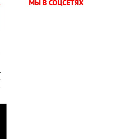
МЫ В СОЦСЕТЯХ
м
у
н
и