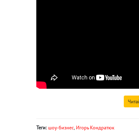
Чита
Теги:
шоу-бизнес
,
Игорь Кондратюк