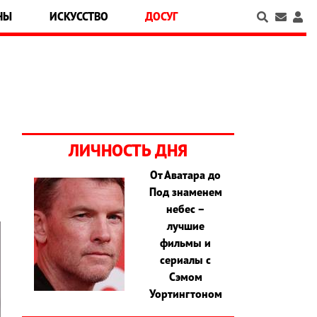
НЫ
ИСКУССТВО
ДОСУГ
ЛИЧНОСТЬ ДНЯ
От Аватара до
Под знаменем
небес –
лучшие
фильмы и
сериалы с
Сэмом
Уортингтоном