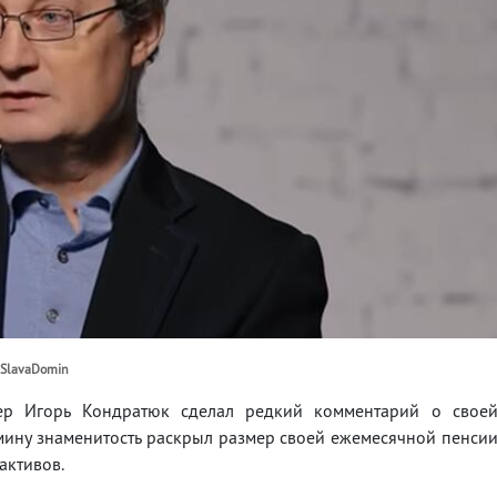
@SlavaDomin
ер Игорь Кондратюк сделал редкий комментарий о свое
мину знаменитость раскрыл размер своей ежемесячной пенси
активов.