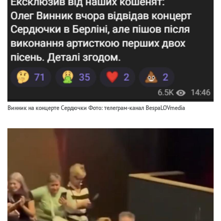
Винник на концерте Сердючки Фото: телеграм-канал BespaLOVmedia