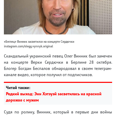
«Беглец» Винник засветился на концерте Сердючки
instagram.com/olegg.vynnyk.original
Скандальный украинский певец Олег Винник был замечен
на концерте Верки Сердючки в Берлине 28 октября.
Блогер Богдан Беспалов обнародовал в своем телеграм-
канале видео, которое получил от подписчиков.
Читай также:
Редкий выход: Энн Хэтэуэй засветилась на красной
дорожке с мужем
Судя по ролику, Винник, который в первые дни войны