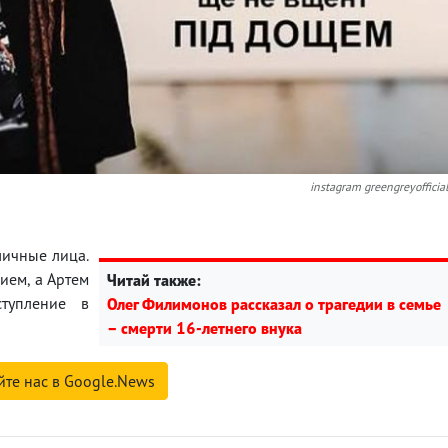
instagram greengreyofficia
личные лица.
ием, а Артем
Читай также:
тупление в
Олег Филимонов рассказал о трагедии в семье
– смерти 16-летнего внука
йте нас в Google.News