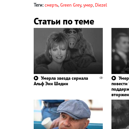
Теги:
смерть
,
Green Grey
,
умер
,
Diezel
Статьи по теме
Умерла звезда сериала
Умер
Альф Энн Шедин
повести
поддерж
вторжен