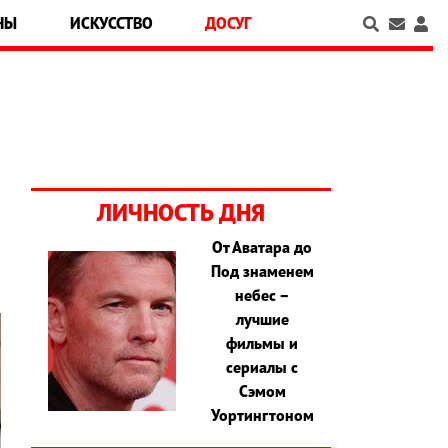
НЫ
ИСКУССТВО
ДОСУГ
ЛИЧНОСТЬ ДНЯ
От Аватара до
Под знаменем
небес –
лучшие
фильмы и
сериалы с
Сэмом
Уортингтоном