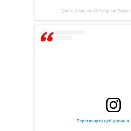
Допис, поширений Катерина Бужинс
Переглянути цей допис в 