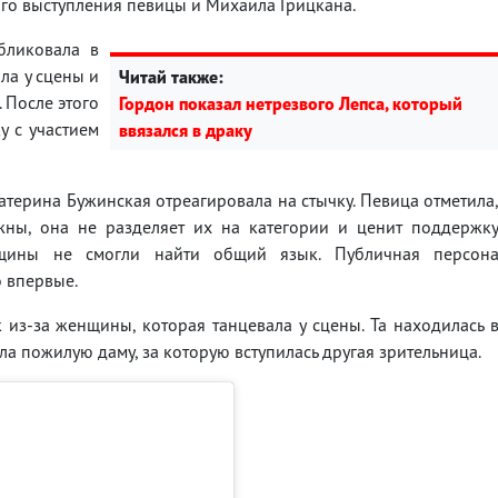
ого выступления певицы и Михаила Грицкана.
бликовала в
ла у сцены и
Читай также:
 После этого
Гордон показал нетрезвого Лепса, который
у с участием
ввязался в драку
атерина Бужинская отреагировала на стычку. Певица отметила
жны, она не разделяет их на категории и ценит поддержк
нщины не смогли найти общий язык. Публичная персон
 впервые.
к из-за женщины, которая танцевала у сцены. Та находилась 
а пожилую даму, за которую вступилась другая зрительница.