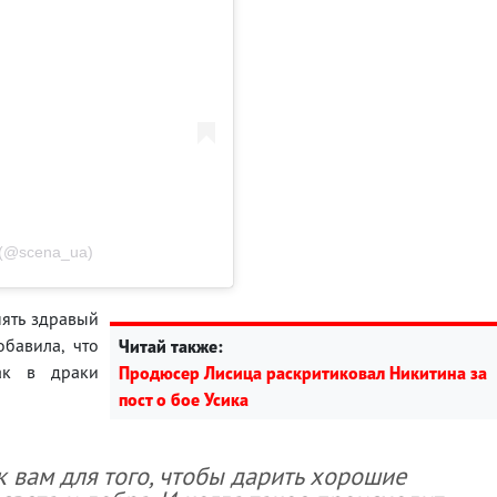
(@scena_ua)
нять здравый
обавила, что
Читай также:
ак в драки
Продюсер Лисица раскритиковал Никитина за
пост о бое Усика
к вам для того, чтобы дарить хорошие