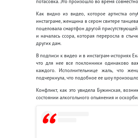
потасовка. Это произошло во время совместн
Как видно из видео, которое артистка опу
инстаграме, женщина в сером свитере танцева
поцеловала смартфон другой присутствующей.
и началась ссора, которая переросла в стычк
других дам.
В подписи к видео и в инстаграм-историях Ек
что для нее все поклонники одинаково ва
каждого. Исполнительнице жаль, что же
подчеркнула, что подобное ее шоу произошло
Конфликт, как это увидела Бужинская, возни
состоянии алкогольного опьянения и оскорбил