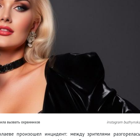
жила вызвать охранников
instagram buzhynsk
лаеве произошел инцидент: между зрителями разгорелас