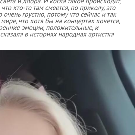
света и добра. И когда такое происходит,
 что кто-то там смеется, по приколу, это
о очень грустно, потому что сейчас и так
в мире, что хотя бы на концертах хочется,
ренние эмоции, положительные, и
сказала в историях народная артистка