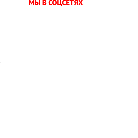
МЫ В СОЦСЕТЯХ
,
у
а
в