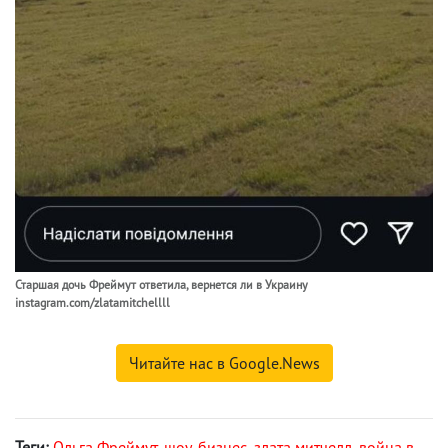
Старшая дочь Фреймут ответила, вернется ли в Украину
instagram.com/zlatamitchellll
Читайте нас в Google.News
Теги:
Ольга Фреймут
,
шоу-бизнес
,
злата митчелл
,
война в