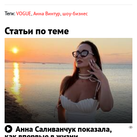
Теги:
VOGUE
,
Анна Винтур
,
шоу-бизнес
Статьи по теме
Анна Саливанчук показала,
как впервые в жизни