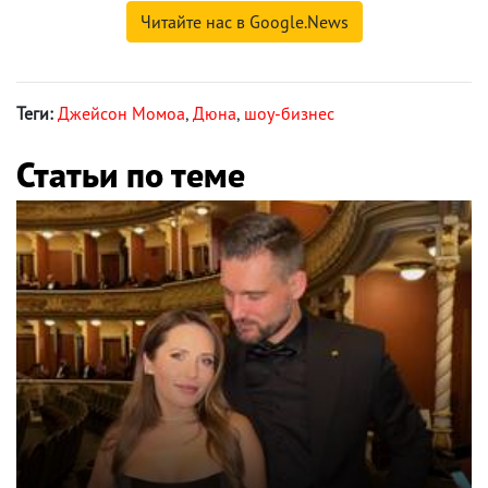
Читайте нас в Google.News
Теги:
Джейсон Момоа
,
Дюна
,
шоу-бизнес
Статьи по теме