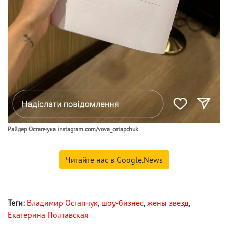
Райдер Остапчука instagram.com/vova_ostapchuk
Читайте нас в Google.News
Теги:
Владимир Остапчук
,
шоу-бизнес
,
жены звезд
,
Екатерина Полтавская