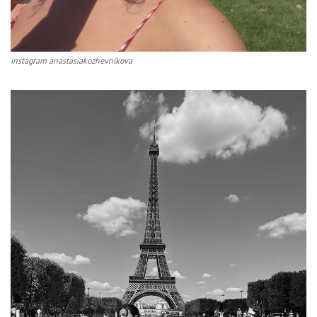
instagram anastasiakozhevnikova