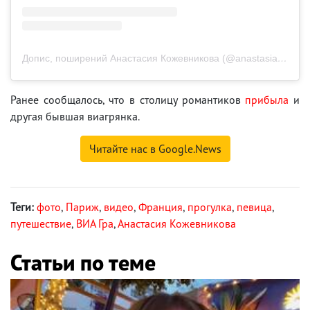
Допис, поширений Анастасия Кожевникова (@anastasiakozhevnikova)
Ранее сообщалось, что в столицу романтиков
прибыла
и
другая бывшая виагрянка.
Читайте нас в Google.News
Теги:
фото
,
Париж
,
видео
,
Франция
,
прогулка
,
певица
,
путешествие
,
ВИА Гра
,
Анастасия Кожевникова
Статьи по теме