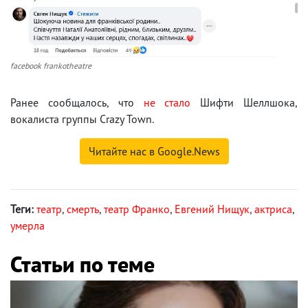
facebook frankotheatre
Ранее сообщалось, что
не стало
Шифти Шеллшока,
вокалиста группы Crazy Town.
Читайте нас в Google.News
Теги:
театр
,
смерть
,
театр Франко
,
Евгений Нищук
,
актриса
,
умерла
Статьи по теме