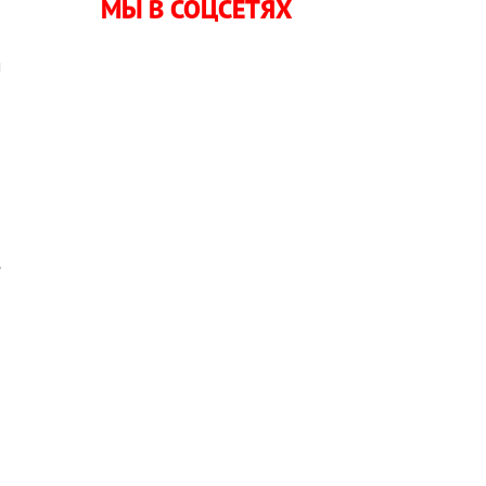
МЫ В СОЦСЕТЯХ
м
я
-
н
е
,
ю
я