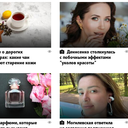
е о дорогих
Денисенко столкнулась
рах: какие чаи
с побочными эффектами
ют старение кожи
"уколов красоты"
 парфюме, которые
Могилевская ответила