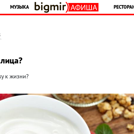
МУЗЫКА
РЕСТОРА
5
 лица?
жу к жизни?