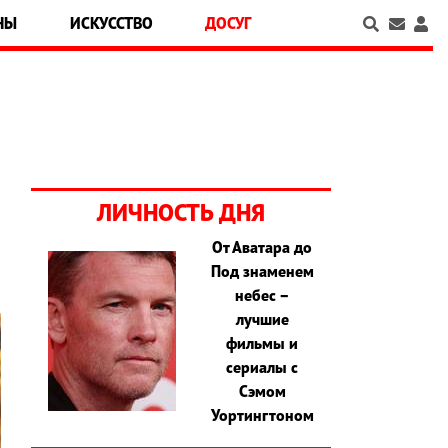
НЫ
ИСКУССТВО
ДОСУГ
ЛИЧНОСТЬ ДНЯ
От Аватара до
Под знаменем
небес –
лучшие
фильмы и
сериалы с
Сэмом
Уортингтоном