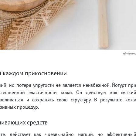
pinteres
ри каждом прикосновении
ий, но потеря упругости не является неизбежной. Йогурт пр
стественной эластичности кожи. Он действует как мягки
авливаться и сохранять свою структуру. В результате кож
вазивных процедур.
ушивающих средств
те, действует как чрезвычайно мягкий, но эффективны