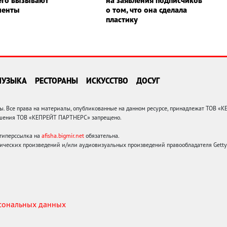
его вызывают
на заявления подписчиков
менты
о том, что она сделала
пластику
МУЗЫКА
РЕСТОРАНЫ
ИСКУССТВО
ДОСУГ
 Все права на материалы, опубликованные на данном ресурсе, принадлежат ТОВ «
решения ТОВ «КЕПРЕЙТ ПАРТНЕРС» запрещено.
 гиперссылка на
afisha.bigmir.net
обязательна.
ических произведений и/или аудиовизуальных произведений правообладателя Getty I
рсональных данных