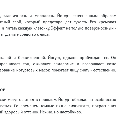
 эластичность и молодость. Йогурт естественным образо
итный слой, который предотвращает сухость. Его кремова
и и питать каждую клеточку. Эффект не только поверхностный 
ы удалите средство с лица.
сталой и безжизненной. Йогурт, однако, пробуждает ее. О
выравнивает тон, оживляет эпидермис и возвращает кож
ование йогуртовых масок помогает лицу сиять - естественно
тов
жи могут остаться в прошлом. Йогурт обладает способность
ваться. Со временем темные пятна смягчаются, покраснени
ый здоровый оттенок. Нежно, но настойчиво.