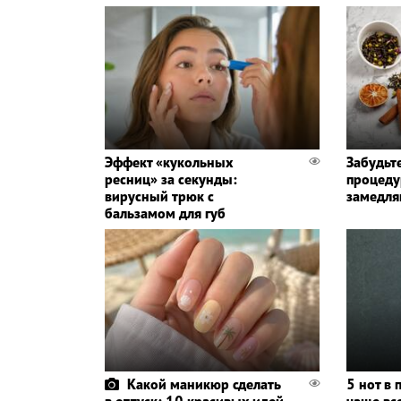
Эффект «кукольных
Забудьт
ресниц» за секунды:
процеду
вирусный трюк с
замедля
бальзамом для губ
Какой маникюр сделать
5 нот в