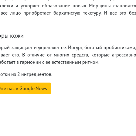
 клетки и ускоряет образование новых. Морщины становятс
все лицо приобретает бархатистую текстуру. И все это бе
оры кожи
орый защищает и укрепляет ее. Йогурт, богатый пробиотиками
вает его. В отличие от многих средств, которые агрессивн
аботает в гармонии с ее естественным ритмом.
тки из 2 ингредиентов.
йте нас в Google.News