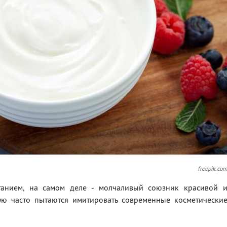
freepik.co
итанием, на самом деле - молчаливый союзник красивой 
ую часто пытаются имитировать современные косметически